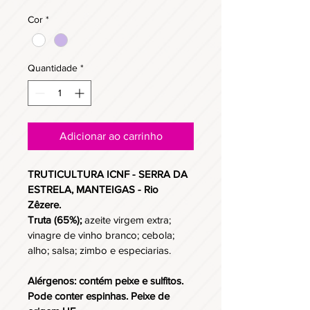
Cor
*
Quantidade
*
Adicionar ao carrinho
TRUTICULTURA ICNF - SERRA DA 
ESTRELA, MANTEIGAS - Rio 
Zêzere.
Truta (65%);
 azeite virgem extra; 
vinagre de vinho branco; cebola; 
alho; salsa; zimbo e especiarias.
Alérgenos: contém peixe e sulfitos. 
Pode conter espinhas. Peixe de 