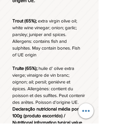
origem UE.
Trout (65%);
 extra virgin olive oil; 
white wine vinegar; onion; garlic; 
parsley; juniper and spices. 
Allergens: contains fish and 
sulphites. May contain bones. Fish 
of UE origin
Truite (65%);
 huile d' olive extra 
vierge; vinaigre de vin branc; 
oignon; ail; persil; geniévre et 
épices. Allergènes: contient du 
poisson et des sulfites. Peut contenir 
des arêtes. Poisson d'origine UE.
Declaração nutricional média por 
100g (produto escorrido) / 
Nutritional information typical value 
per 100g (drained) / Valeur 
nutritionnel moyenne pour 100g 