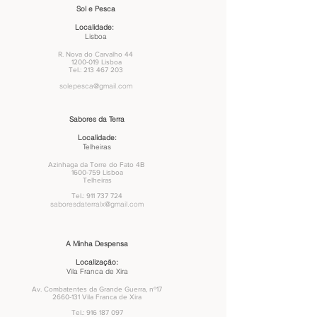
Sol e Pesca
Localidade:
Lisboa
R. Nova do Carvalho 44
1200-019
Lisboa
Tel.:
213 467 203
solepesca@gmail.com
Sabores da Terra
Localidade:
Telheiras
Azinhaga da Torre do Fato 4B
1600-759
Lisboa
Telheiras
Tel.:
911 737 724
saboresdaterralx@gmail.com
A Minha Despensa
Localização:
Vila Franca de Xira
Av. Combatentes da Grande Guerra, nº17
2660-131
Vila Franca de Xira
Tel.:
916 187 097