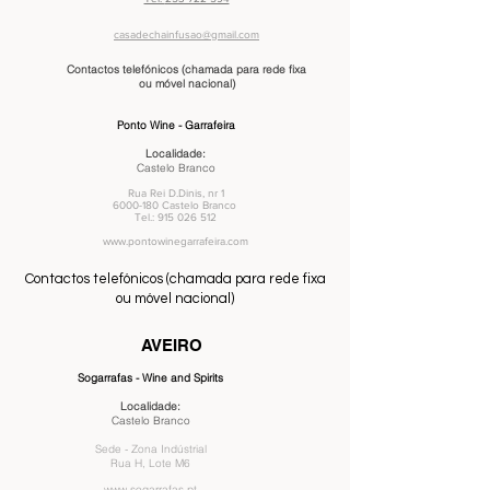
casadechainfusao@gmail.com
Contactos telefónicos (chamada para rede fixa
ou móvel nacional)
Ponto Wine - Garrafeira
Localidade:
Castelo Branco
Rua Rei D.Dinis, nr 1
6000-180
Castelo Branco
Tel.:
915 026 512
www.pontowinegarrafeira.com
Contactos telefónicos (chamada para rede fixa
ou móvel nacional)
AVEIRO
Sogarrafas - Wine and Spirits
Localidade:
Castelo Branco
Sede - Zona Indústrial
Rua H, Lote M6
www.sogarrafas.pt