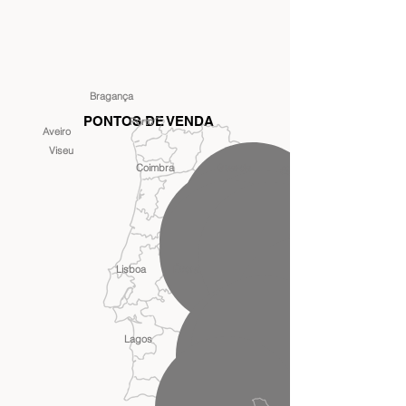
Bragança
PONTOS DE VENDA
Porto
Aveiro
Viseu
Coimbra
Guarda
Santarém
Castelo Branco
Lisboa
Évora
Lagos