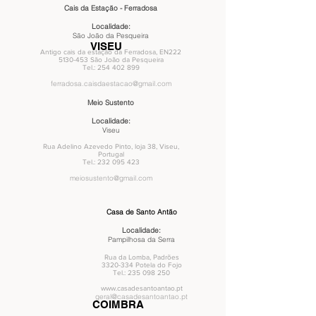
Cais da Estação - Ferradosa
Localidade:
São João da Pesqueira
VISEU
Antigo cais da estação da Ferradosa, EN222
5130-453
São João da Pesqueira
Tel.:
254 402 899
ferradosa.caisdaestacao@gmail.com
Meio Sustento
Localidade:
Viseu
Rua Adelino Azevedo Pinto, loja 38, Viseu,
Portugal
Tel.:
232 095 423
meiosustento@gmail.com
Casa de Santo Antão
Localidade:
Pampilhosa da Serra
Rua da Lomba, Padrões
3320-334
Potela do Fojo
Tel.:
235 098 250
www.casadesantoantao.pt
geral@casadesantoantao.pt
COIMBRA