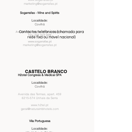
marketing@sogarrafas.pt
Sogarrafas - Wine and Spirits
Localidade:
Covilhã
Contactos telefónicos (chamada para
Avenida Frei Heitor Pinto nr16, 6ºdto
Tel.:
272 327 009
rede fixa ou móvel nacional)
www.sogarrafas.pt
marketing@sogarrafas.pt
CASTELO BRANCO
H2otel Congress & Medical SPA
Localidade:
Covilhã
Avenida das Termas, apart. 459
6215-574
Unhais da Serra
www.h2tel.pt
geral@naturaimbhotels.com
Vila Portuguesa
Localidade: