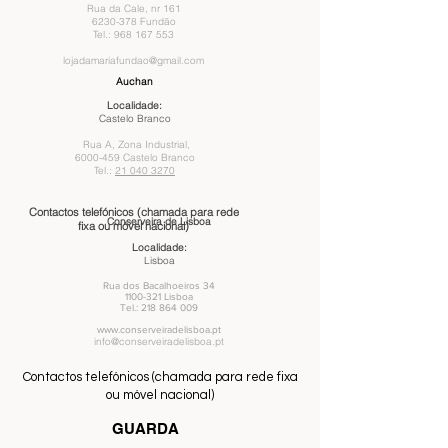
Rua da Cale, nr 161
6230-378 Fundão
Tel.: 968 167 553
lojadamariafundao@gmail.com
Auchan
Localidade:
Castelo Branco
Rua A, Zona Industrial,
6000-459
Castelo Branco
Tel.:
21 040 3270
Contactos telefónicos (chamada para rede
Conserveira de Lisboa
fixa ou móvel nacional)
Localidade:
Lisboa
Rua dos Bacalhoeiros 34
1100-321
Lisboa
Tel.:
218 864 009
www.conserveiradelisboa.pt
info@conserveiradelisboa.pt
Contactos telefónicos (chamada para rede fixa
ou móvel nacional)
GUARDA