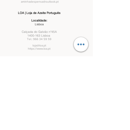
aminhadespensa@outlook.pt
LOA | Loja de Azeite Português
Localidade:
Lisboa
Calçada do Galvão nº45A
1400-163
Lisboa
Tel.:
966 34 59 59
loja@loa.pt
https://www.loa.pt
Mercado Chic
Localidade:
Algés
Avenida dos Bombeiros Voluntários de Algés,
1495 Oeiras, Lisboa
omercadochic@gmail.com
Contactos telefónicos (chamada para rede
fixa ou móvel nacional)
Restaurante "Pátio dos Petiscos"
Localidade:
Montemor-o-Novo
Rua Curvo Semedo, Nr 39