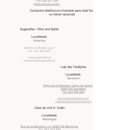
+351 256 877 124
sjm@copoduva.com
Contactos telefónicos (chamada para rede fixa
ou móvel nacional)
Sogarrafas - Wine and Spirits
Localidade:
Abrantes
Estrada da Barata, Loja 1
Tel.:
241 365 607
www.sogarrafas.pt
marketing@sogarrafas.pt
Loja das Tradições
Localidade:
Santarem
Praça Sá da Bandeira, Largo do Seminário nº12
2000-135 Santarém
Tel:
243 106 049
www.lojadastradicoes.pt/
lojadastradicoes@gmail.com
Casa de chá In` fusão
Localidade:
Manteigas
Rua Sá da Bandeira, s/n 6260-178 Manteigas
Tel:
253 722 594