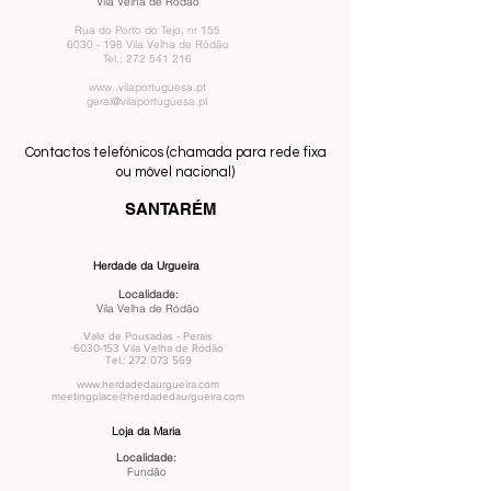
Vila Velha de Ródão
Rua do Porto do Tejo, nr 155
6030 - 198
Vila Velha de Ródão
Tel.:
272 541 216
www..vilaportuguesa.pt
geral@vilaportuguesa.pt
Contactos telefónicos (chamada para rede fixa
ou móvel nacional)
SANTARÉM
Herdade da Urgueira
Localidade:
Vila Velha de Ródão
Vale de Pousadas - Perais
6030-153
Vila Velha de Ródão
Tel.:
272 073 569
www.herdadedaurgueira.com
meetingplace@herdadedaurgueira.com
Loja da Maria
Localidade:
Fundão