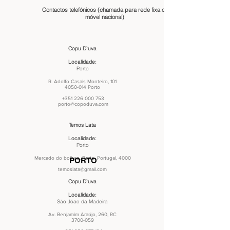
Contactos telefónicos (chamada para rede fixa ou
móvel nacional)
Copu D`uva
Localidade:
Porto
R. Adolfo Casais Monteiro, 101
4050-014 Porto
+351 226 000 753
porto@copoduva.com
Temos Lata
Localidade:
Porto
Mercado do bolhao, Porto, Portugal, 4000
PORTO
temoslata@gmail.com
Copu D`uva
Localidade:
São Jõao da Madeira
Av. Benjamim Araújo, 260, RC
3700-059