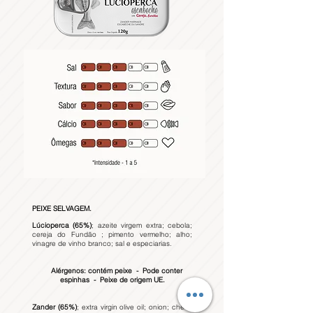
PEIXE SELVAGEM.
Lúcioperca (65%)
; azeite virgem extra; cebola;
cereja do Fundão ; pimento vermelho; alho;
vinagre de vinho branco; sal e especiarias.
Alérgenos: contém peixe - Pode conter
espinhas - Peixe de origem UE.
Zander (65%)
; extra virgin olive oil; onion; cherry